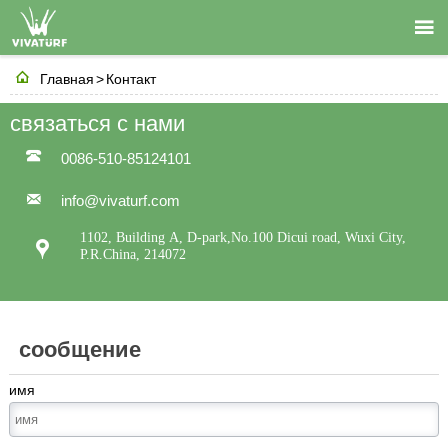


Главная
>
Контакт
связаться с нами

0086-510-85124101

info@vivaturf.com
1102, Building A, D-park,No.100 Dicui road, Wuxi City,

P.R.China, 214072
сообщение
имя